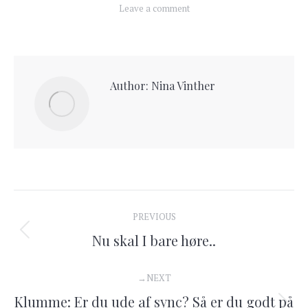
Leave a comment
Author:
Nina Vinther
Post
PREVIOUS
navigation
Previous
Nu skal I bare høre..
post:
NEXT
Klumme: Er du ude af sync? Så er du godt på