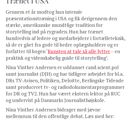
Trænet i USA
Gennem et år modtog hun intensiv
præsentationstræning i USA og fik derigennem den
stærke, amerikanske mundtlige tradition for
storytelling ind på rygraden. Hun har trænet
hundredvis af ledere og medarbejdere i fortælleteknik,
så de er gået fra gode til bedre oplægsholdere og er
forfatter til bogen ‘
Kunsten at tale så alle lytter
– en
praktisk og videnskabelig guide til storytelling’.
Nina Vinther Andersen er uddannet cand.scient.pol
samt journalist (DJH) og har tidligere arbejdet for bl.a.
DRs TV-Avisen, Politiken, Deloitte, Berlingske Tidende
samt produceret tv- og radiodokumentarprogrammer
for DR og TV2. Hun har været ekstern lektor på RUC
og undervist på Danmarks Journalisthøjskole.
Nina Vinther Andersen bidrager med jævne
mellemrum til den offentlige debat. Læs med her: