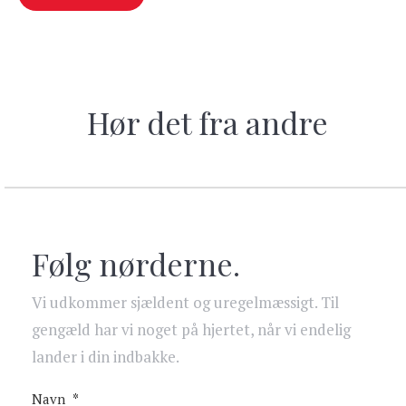
Hør det fra andre
Følg nørderne.
Vi udkommer sjældent og uregelmæssigt. Til
gengæld har vi noget på hjertet, når vi endelig
lander i din indbakke.
Navn
*