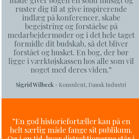
måde giver bogen en solid indsigt og
ruster dig til at give inspirerende
indlæg på konferencer, skabe
begejstring og forståelse på
medarbejdermøder og i det hele taget
formidle dit budskab, så det bliver
forstået og husket. En bog, der bør
ligge i værktøjskassen hos alle som vil
noget med deres viden.”
Sigrid Wilbeck
- Konsulent, Dansk Industri
”En god historiefortæller kan på en
helt særlig måde fange sit publikum.
Og i en tid, hvor distraktionerne står i