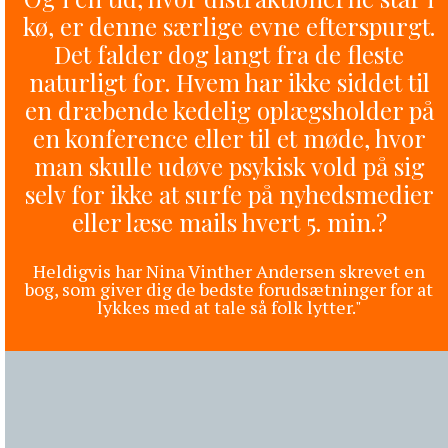
kø, er denne særlige evne efterspurgt.
Det falder dog langt fra de fleste
naturligt for. Hvem har ikke siddet til
en dræbende kedelig oplægsholder på
en konference eller til et møde, hvor
man skulle udøve psykisk vold på sig
selv for ikke at surfe på nyhedsmedier
eller læse mails hvert 5. min.?
Heldigvis har Nina Vinther Andersen skrevet en
bog, som giver dig de bedste forudsætninger for at
lykkes med at tale så folk lytter."