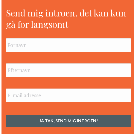
Send mig introen, det kan kun
gå for langsomt
Fornavn
*
Efternavn
*
E-
mail
adresse
*