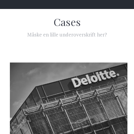
Cases
Måske en lille underoverskrift her?