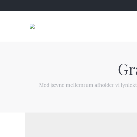
Gr
Med jævne mellemrum afholder vi lynlektio