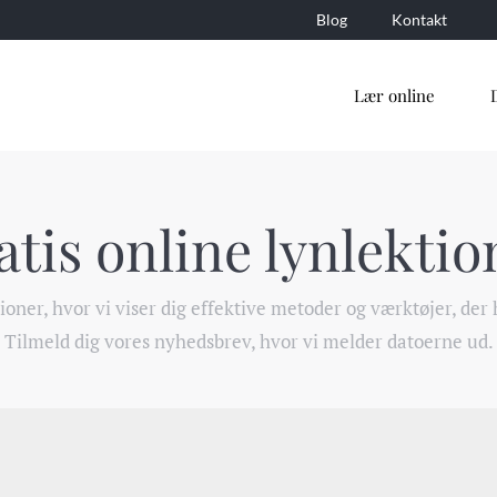
Blog
Kontakt
Lær online
atis online lynlektio
ner, hvor vi viser dig effektive metoder og værktøjer, der 
Tilmeld dig vores nyhedsbrev, hvor vi melder datoerne ud.