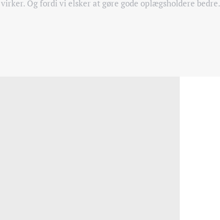
 virker. Og fordi vi elsker at gøre gode oplægsholdere bedre