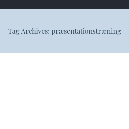
Tag Archives:
præsentationstræning
Sådan begynder du din præsentation
med storytelling
Nina - Blog indlæg
By
Nina Vinther
27. november 2020
Tallene står i strunke kolonner, din vigtigste
graf troner frem som Mont Ventoux i Tour de