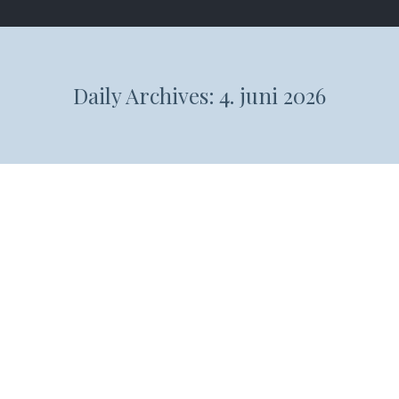
Daily Archives:
4. juni 2026
Sådan smalltalker du dig gennem
Folkemødet
Nina - Blog indlæg
By
Nina Vinther
4. juni 2026
Leave a comment
Snart er der Folkemøde på Bornholm.