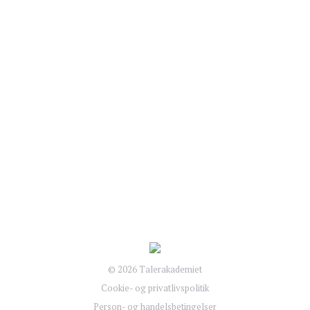
Festivallen for folk, der elsker at tale, lytte og
mødes. Og festivallen for forhadt smalltalk.
Derfor er smalltalk afgørende på
Folkemødet.På Bornholm foregår de vigtigste
samtaler i køen til kaffe, i baren eller på vejen
mellem teltene. Her kan evnen til at
smalltalke ikke overvurderes, for det er
gennem…
© 2026 Talerakademiet
Cookie- og privatlivspolitik
Person- og handelsbetingelser