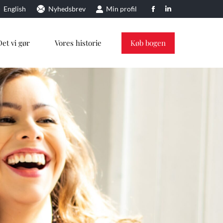
English
Nyhedsbrev
Min profil
Facebook
Linkedin
page
page
opens
opens
Det vi gør
Vores historie
Køb bogen
in
in
new
new
window
window