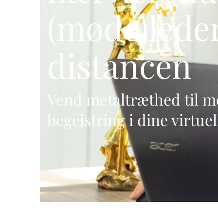
(møde)lede
distancen
Vend metaltræthed til mo
begejstring i dine virtue