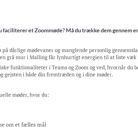
 du faciliterer et Zoommøde? Må du trække dem gennem e
up på dårlige mødevaner og manglende personlig gennemsla
n grå mur i Malling får lynhurtigt energien til at liste væk
iske funktionaliteter i Teams og Zoom og ved, hvornår du bø
og gejsten i både din fremtræden og i dine møder.
tuelle møder, hvor du:
ne om et fælles mål