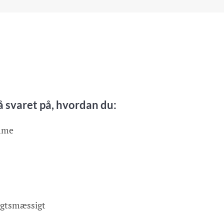
 svaret på, hvordan du:
emme
igtsmæssigt