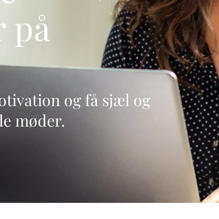
r på
tivation og få sjæl og
lle møder.