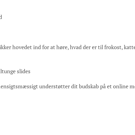
d
kker hovedet ind for at høre, hvad der er til frokost, kat
ltunge slides
 hensigtsmæssigt understøtter dit budskab på et online 