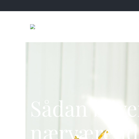
Sådan blive
nærværend