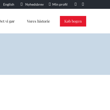
English
Nyhedsbrev
Min profil
Facebook
Linkedin
page
page
opens
opens
Det vi gør
Vores historie
Køb bogen
in
in
new
new
window
window