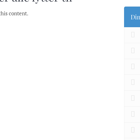
this content.
Din